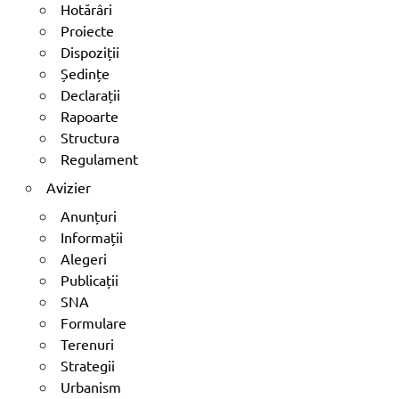
Hotărâri
Proiecte
Dispoziții
Ședințe
Declarații
Rapoarte
Structura
Regulament
Avizier
Anunțuri
Informații
Alegeri
Publicații
SNA
Formulare
Terenuri
Strategii
Urbanism