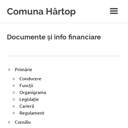
Sari
Comuna Hârtop
la
conținut
Notă:
Acest
website
Documente și info financiare
include
un
sistem
de
accesibilitate.
Primărie
Conducere
Funcții
Organigrama
Legislație
Carieră
Regulament
Consiliu