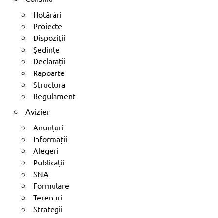
Hotărâri
Proiecte
Dispoziții
Ședințe
Declarații
Rapoarte
Structura
Regulament
Avizier
Anunțuri
Informații
Alegeri
Publicații
SNA
Formulare
Terenuri
Strategii