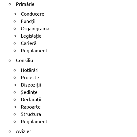
Primărie
Conducere
Funcții
Organigrama
Legislație
Carieră
Regulament
Consiliu
Hotărâri
Proiecte
Dispoziții
Ședințe
Declarații
Rapoarte
Structura
Regulament
Avizier