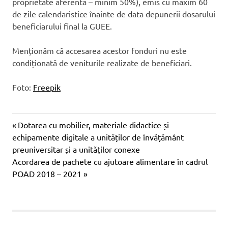
proprietate aferentă – minim 50%), emis cu maxim 60
de zile calendaristice înainte de data depunerii dosarului
beneficiarului final la GUEE.
Menționăm că accesarea acestor fonduri nu este
condiționată de veniturile realizate de beneficiari.
Foto:
Freepik
Navigare
Articol
Dotarea cu mobilier, materiale didactice și
anterior:
echipamente digitale a unităților de învățământ
în
preuniversitar și a unităților conexe
Articol
Acordarea de pachete cu ajutoare alimentare în cadrul
articole
următor:
POAD 2018 – 2021