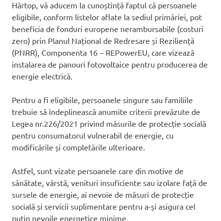
Hârtop, vă aducem la cunoștință faptul că persoanele
eligibile, conform listelor aflate la sediul primăriei, pot
beneficia de fonduri europene nerambursabile (costuri
zero) prin Planul Național de Redresare și Reziliență
(PNRR), Componenta 16 – REPowerEU, care vizează
instalarea de panouri fotovoltaice pentru producerea de
energie electrică.
Pentru a fi eligibile, persoanele singure sau familiile
trebuie să îndeplinească anumite criterii prevăzute de
Legea nr.226/2021 privind măsurile de protecție socială
pentru consumatorul vulnerabil de energie, cu
modificările și completările ulterioare.
Astfel, sunt vizate persoanele care din motive de
sănătate, vârstă, venituri insuficiente sau izolare față de
sursele de energie, ai nevoie de măsuri de protecție
socială și servicii suplimentare pentru a-și asigura cel
puțin nevoile energetice minime.