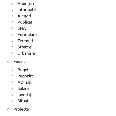
Anunțuri
Informații
Alegeri
Publicații
SNA
Formulare
Terenuri
Strategii
Urbanism
Financiar
Buget
Impozite
Achiziții
Salarii
Investiții
Situații
Proiecte